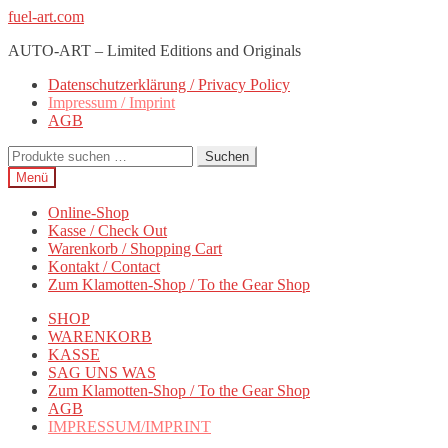
Zur
Zum
fuel-art.com
Navigation
Inhalt
AUTO-ART – Limited Editions and Originals
springen
springen
Datenschutzerklärung / Privacy Policy
Impressum / Imprint
AGB
Suchen
Suchen
nach:
Menü
Online-Shop
Kasse / Check Out
Warenkorb / Shopping Cart
Kontakt / Contact
Zum Klamotten-Shop / To the Gear Shop
SHOP
WARENKORB
KASSE
SAG UNS WAS
Zum Klamotten-Shop / To the Gear Shop
AGB
IMPRESSUM/IMPRINT