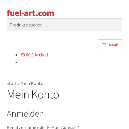
fuel-art.com
Zur
Zum
Suchen
Navigation
Inhalt
Suchen
springen
springen
nach:
Menü
€
0.00
0 Artikel
SHOP
WARENKORB
Start
/
Mein Konto
KASSE
Mein Konto
SAG UNS WAS
Anmelden
Zum Klamotten-Shop / To the Gear Shop
Erforderlich
Benutzername oder E-Mail-Adresse
*