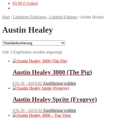
€
0.00
0 Artikel
Start
/
Limitierte Editionen - Limited Editions
/
Austin Healey
Austin Healey
Alle 3 Ergebnisse werden angezeigt
Austin Healey 3000 (The Pig)
Preisspanne:
Dieses
€
76.19
–
€
419.02
Ausführung wählen
€76.19
Produkt
bis
weist
€419.02
mehrere
Austin Healey Sprite (Frogeye)
Varianten
auf.
Preisspanne:
Dieses
€
76.19
–
€
419.02
Ausführung wählen
Die
€76.19
Produkt
Optionen