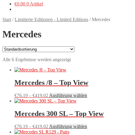
€
0.00
0 Artikel
Start
/
Limitierte Editionen - Limited Editions
/
Mercedes
Mercedes
Alle 6 Ergebnisse werden angezeigt
Mercedes /8 – Top View
Preisspanne:
Dieses
€
76.19
–
€
419.02
Ausführung wählen
€76.19
Produkt
bis
weist
€419.02
mehrere
Mercedes 300 SL – Top View
Varianten
auf.
Preisspanne:
Dieses
€
76.19
–
€
419.02
Ausführung wählen
Die
€76.19
Produkt
Optionen