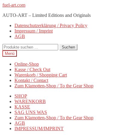
Zur
Zum
fuel-art.com
Navigation
Inhalt
AUTO-ART – Limited Editions and Originals
springen
springen
Datenschutzerklärung / Privacy Policy
Impressum / Imprint
AGB
Suchen
Suchen
nach:
Menü
Online-Shop
Kasse / Check Out
Warenkorb / Shopping Cart
Kontakt / Contact
Zum Klamotten-Shop / To the Gear Shop
SHOP
WARENKORB
KASSE
SAG UNS WAS
Zum Klamotten-Shop / To the Gear Shop
AGB
IMPRESSUM/IMPRINT