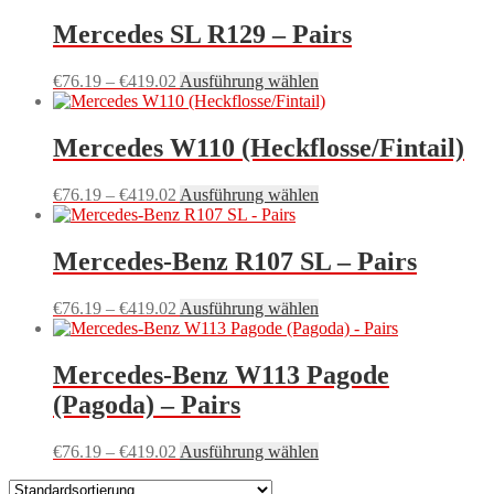
bis
weist
können
€419.02
mehrere
Mercedes SL R129 – Pairs
auf
Varianten
der
auf.
Produktseite
Preisspanne:
Dieses
€
76.19
–
€
419.02
Ausführung wählen
Die
gewählt
€76.19
Produkt
Optionen
werden
bis
weist
können
€419.02
mehrere
Mercedes W110 (Heckflosse/Fintail)
auf
Varianten
der
auf.
Produktseite
Preisspanne:
Dieses
€
76.19
–
€
419.02
Ausführung wählen
Die
gewählt
€76.19
Produkt
Optionen
werden
bis
weist
können
€419.02
mehrere
Mercedes-Benz R107 SL – Pairs
auf
Varianten
der
auf.
Produktseite
Preisspanne:
Dieses
€
76.19
–
€
419.02
Ausführung wählen
Die
gewählt
€76.19
Produkt
Optionen
werden
bis
weist
können
€419.02
mehrere
Mercedes-Benz W113 Pagode
auf
Varianten
der
(Pagoda) – Pairs
auf.
Produktseite
Die
gewählt
Optionen
Preisspanne:
Dieses
€
76.19
–
€
419.02
Ausführung wählen
werden
können
€76.19
Produkt
auf
bis
weist