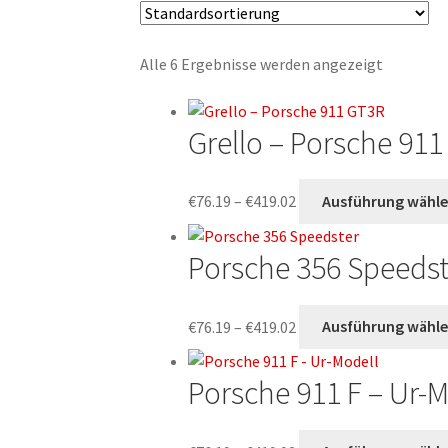
Alle 6 Ergebnisse werden angezeigt
Grello – Porsche 91
Preisspanne:
€
76.19
–
€
419.02
Ausführung wähl
€76.19
bis
Porsche 356 Speedst
€419.02
Preisspanne:
€
76.19
–
€
419.02
Ausführung wähl
€76.19
bis
Porsche 911 F – Ur-M
€419.02
Preisspanne: