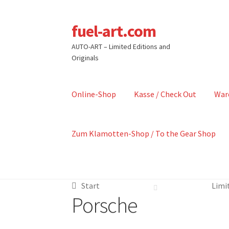
fuel-art.com
Zur
Zum
Navigation
Inhalt
AUTO-ART – Limited Editions and
springen
springen
Originals
Online-Shop
Kasse / Check Out
War
Zum Klamotten-Shop / To the Gear Shop
Start
Limit
Porsche