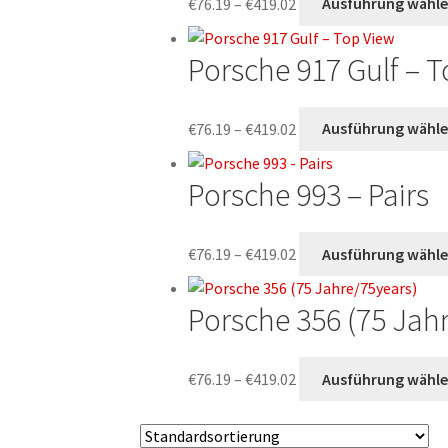
€
76.19
–
€
419.02
Ausführung wähl
€76.19
bis
Porsche 917 Gulf – 
€419.02
Preisspanne:
€
76.19
–
€
419.02
Ausführung wähl
€76.19
bis
Porsche 993 – Pairs
€419.02
Preisspanne:
€
76.19
–
€
419.02
Ausführung wähl
€76.19
bis
Porsche 356 (75 Jah
€419.02
Preisspanne:
€
76.19
–
€
419.02
Ausführung wähl
€76.19
bis
€419.02