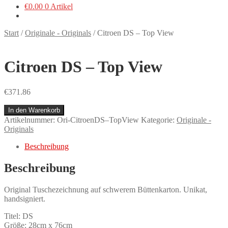
€
0.00
0 Artikel
Start
/
Originale - Originals
/
Citroen DS – Top View
Citroen DS – Top View
€
371.86
Citroen
In den Warenkorb
DS
Artikelnummer:
Ori-CitroenDS–TopView
Kategorie:
Originale -
–
Originals
Top
View
Beschreibung
Menge
Beschreibung
Original Tuschezeichnung auf schwerem Büttenkarton. Unikat,
handsigniert.
Titel: DS
Größe: 28cm x 76cm