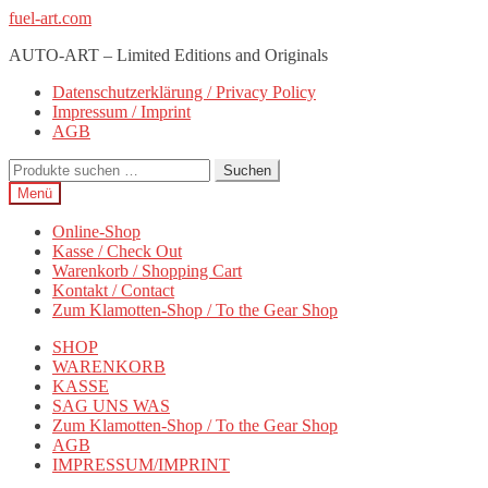
Zur
Zum
fuel-art.com
Navigation
Inhalt
AUTO-ART – Limited Editions and Originals
springen
springen
Datenschutzerklärung / Privacy Policy
Impressum / Imprint
AGB
Suchen
Suchen
nach:
Menü
Online-Shop
Kasse / Check Out
Warenkorb / Shopping Cart
Kontakt / Contact
Zum Klamotten-Shop / To the Gear Shop
SHOP
WARENKORB
KASSE
SAG UNS WAS
Zum Klamotten-Shop / To the Gear Shop
AGB
IMPRESSUM/IMPRINT