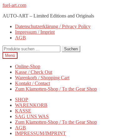
Zur
Zum
fuel-art.com
Navigation
Inhalt
AUTO-ART – Limited Editions and Originals
springen
springen
Datenschutzerklärung / Privacy Policy
Impressum / Imprint
AGB
Suchen
Suchen
nach:
Menü
Online-Shop
Kasse / Check Out
Warenkorb / Shopping Cart
Kontakt / Contact
Zum Klamotten-Shop / To the Gear Shop
SHOP
WARENKORB
KASSE
SAG UNS WAS
Zum Klamotten-Shop / To the Gear Shop
AGB
IMPRESSUM/IMPRINT