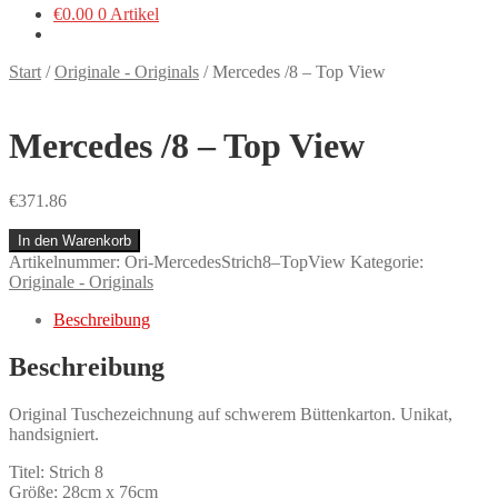
€
0.00
0 Artikel
Start
/
Originale - Originals
/
Mercedes /8 – Top View
Mercedes /8 – Top View
€
371.86
Mercedes
In den Warenkorb
/8
Artikelnummer:
Ori-MercedesStrich8–TopView
Kategorie:
–
Originale - Originals
Top
View
Beschreibung
Menge
Beschreibung
Original Tuschezeichnung auf schwerem Büttenkarton. Unikat,
handsigniert.
Titel: Strich 8
Größe: 28cm x 76cm